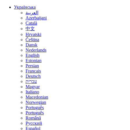
Українська
العربية
Azerbaijani
Català
中文
Hrvatski
Čeština
Dansk
Nederlands
English
Estonian
Persian
Français
Deutsch
עברית
Magyar
Italiano
Macedonian
Norwegian
Português
Português
Română
Русский
Español