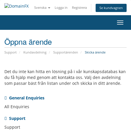
Svenska
Logga in
Registrera
Se kundvagnen
Växla
navig
Öppna ärende
Support
Kundavdelning
Supportärenden
Skicka ärende
Det du inte kan hitta en lösning på i vår kunskapsdatabas kan
du få hjälp med genom att kontakta oss. Välj den avdelning
som passar bäst från listan under och skicka in ditt ärende.
General Enquiries
All Enquiries
Support
Support