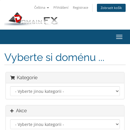
Čeština
Přihlášení
Registrace
Zobrazit košík
Přep
navig
Vyberte si doménu ...
Kategorie
Akce